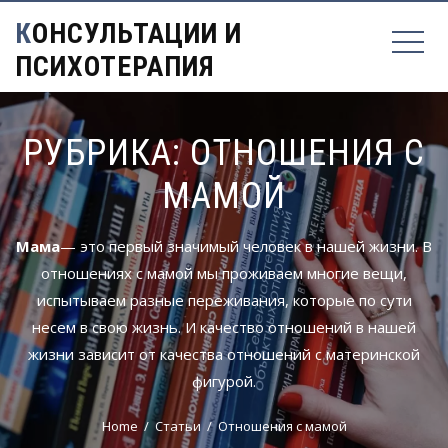
КОНСУЛЬТАЦИИ И
ПСИХОТЕРАПИЯ
РУБРИКА:
ОТНОШЕНИЯ С
МАМОЙ
Мама
— это первый значимый человек в нашей жизни. В
отношениях с мамой мы проживаем многие вещи,
испытываем разные переживания, которые по сути
несем в свою жизнь. И качество отношений в нашей
жизни зависит от качества отношений с материнской
фигурой.
Home
Статьи
Отношения с мамой