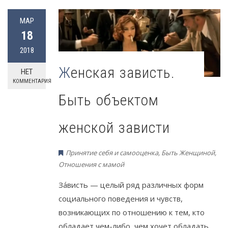
МАР
18
2018
Женская зависть.
НЕТ
КОММЕНТАРИЯ
Быть объектом
женской зависти
Принятие себя и самооценка
,
Быть Женщиной
,
Отношения с мамой
За́висть — целый ряд различных форм
социального поведения и чувств,
возникающих по отношению к тем, кто
обладает чем-либо чем хочет обладать