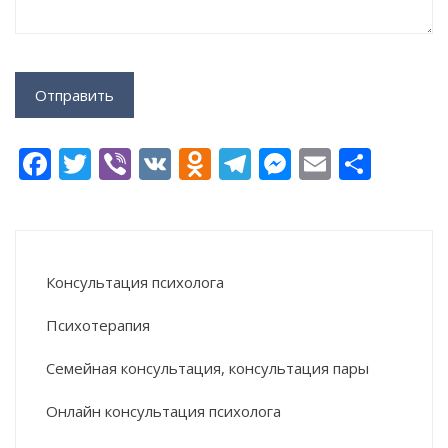
Facebook
Twitter
Viber
VK
Odnoklassniki
Telegram
Messenge
Email
Отпр
Alternative:
Консультация психолога
Психотерапия
Семейная консультация, консультация пары
Онлайн консультация психолога